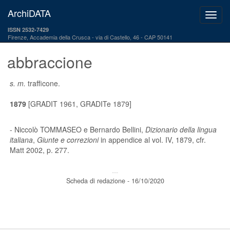
ArchiDATA
ISSN 2532-7429
Firenze, Accademia della Crusca
via di Castello, 46 - CAP 50141
abbraccione
s. m.
trafficone.
1879
[GRADIT 1961, GRADITe 1879]
- Niccolò TOMMASEO e Bernardo Bellini,
Dizionario della lingua
italiana
,
Giunte e correzioni
in appendice al vol. IV, 1879, cfr.
Matt 2002, p. 277.
---
Scheda di redazione - 16/10/2020