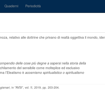
Quaderni
Periodicità
pinoza, relativo alle dottrine che privano di realtà oggettiva il mondo, ide
ompendio delle cose più degne a sapersi nella storia della
nichilamento del sensibile come molteplice ed esclusivo
mma l’Eleatismo è
acosmismo spiritualistico o spiritualismo
ogismari
, in "AVSI", vol. II, 2019, pp. 203-204.