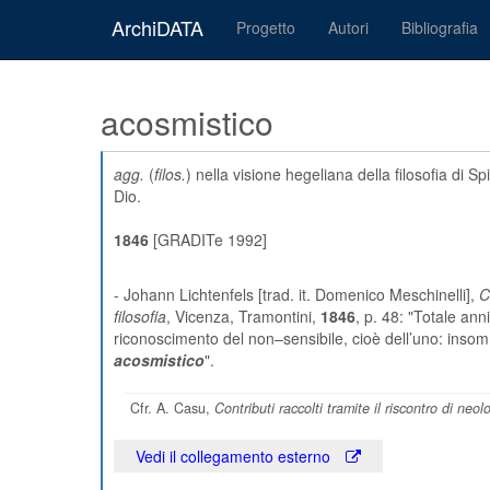
ArchiDATA
Progetto
Autori
Bibliografia
acosmistico
agg.
(
filos.
) nella visione hegeliana della filosofia di S
Dio.
1846
[GRADITe 1992]
- Johann Lichtenfels [trad. it. Domenico Meschinelli],
C
filosofia
, Vicenza, Tramontini,
1846
, p. 48: "Totale an
riconoscimento del non–sensibile, cioè dell’uno: inso
acosmistico
".
Cfr. A. Casu,
Contributi raccolti tramite il riscontro di neol
Vedi il collegamento esterno