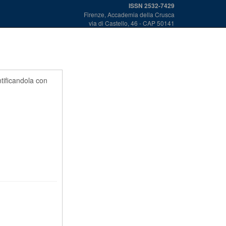
ISSN 2532-7429
Firenze, Accademia della Crusca
via di Castello, 46 - CAP 50141
ntificandola con