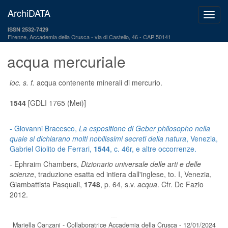
ArchiDATA
ISSN 2532-7429
Firenze, Accademia della Crusca
via di Castello, 46 - CAP 50141
acqua mercuriale
loc. s. f.
acqua contenente minerali di mercurio.
1544
[GDLI 1765 (Mei)]
- Giovanni Bracesco,
La espositione di Geber philosopho nella
quale si dichiarano molti nobilissimi secreti della natura
, Venezia,
Gabriel Giolito de Ferrari,
1544
, c. 46r, e altre occorrenze.
- Ephraim Chambers,
Dizionario universale delle arti e delle
scienze
, traduzione esatta ed intiera dall'inglese, to. I, Venezia,
Giambattista Pasquali,
1748
, p. 64, s.v.
acqua
. Cfr. De Fazio
2012.
---
Mariella Canzani - Collaboratrice Accademia della Crusca - 12/01/2024