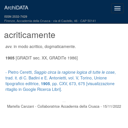
ArchiDATA
ISSN 2532-7429
Firenze, Accademia della Crusca
via di Castello, 46 - CAP 50141
acriticamente
avv.
in modo acritico, dogmaticamente.
1905
[GRADIT sec. XX, GRADITe 1986]
- Pietro Ceretti,
Saggio circa la ragione logica di tutte le cose
,
trad. it. di C. Badini e E. Antonietti, vol. V, Torino, Unione
tipografico editrice,
1905
, pp. CXV, 673, 675 [visualizzazione
ritaglio in Google Ricerca Libri].
---
Mariella Canzani - Collaboratrice Accademia della Crusca - 15/11/2022