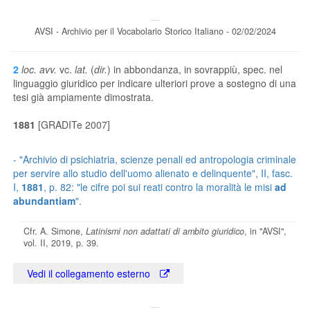
---
AVSI - Archivio per il Vocabolario Storico Italiano - 02/02/2024
2
loc. avv.
vc.
lat.
(
dir.
) in abbondanza, in sovrappiù, spec. nel
linguaggio giuridico per indicare ulteriori prove a sostegno di una
tesi già ampiamente dimostrata.
1881
[GRADITe 2007]
-
"Archivio di psichiatria, scienze penali ed antropologia criminale
per servire allo studio dell'uomo alienato e delinquente"
, II, fasc.
I,
1881
, p. 82: "le cifre poi sui reati contro la moralità le misi
ad
abundantiam
".
Cfr. A. Simone,
Latinismi non adattati di ambito giuridico
, in "AVSI",
vol. II, 2019, p. 39.
Vedi il collegamento esterno
---