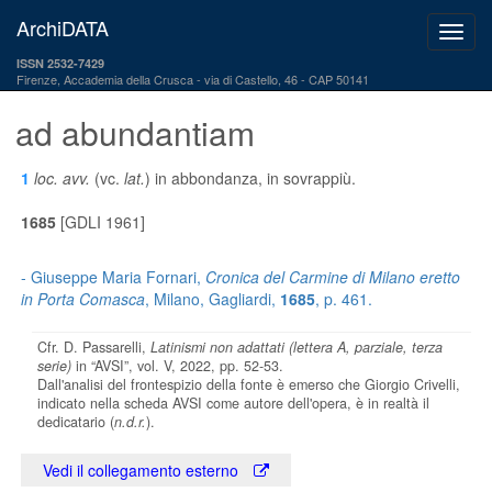
ArchiDATA
ISSN 2532-7429
Firenze, Accademia della Crusca
via di Castello, 46 - CAP 50141
ad abundantiam
1
loc. avv.
(vc.
lat.
) in abbondanza, in sovrappiù.
1685
[GDLI 1961]
- Giuseppe Maria Fornari,
Cronica del Carmine di Milano eretto
in Porta Comasca
, Milano, Gagliardi,
1685
, p. 461.
Cfr. D. Passarelli,
Latinismi non adattati (lettera A, parziale, terza
serie)
in “AVSI”, vol. V, 2022, pp. 52-53.
Dall'analisi del frontespizio della fonte è emerso che Giorgio Crivelli,
indicato nella scheda AVSI come autore dell'opera, è in realtà il
dedicatario (
n.d.r.
).
Vedi il collegamento esterno