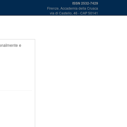
ISSN 2532-7429
Firenze, Accademia della Crusca
via di Castello, 46 - CAP 50141
zionalmente e