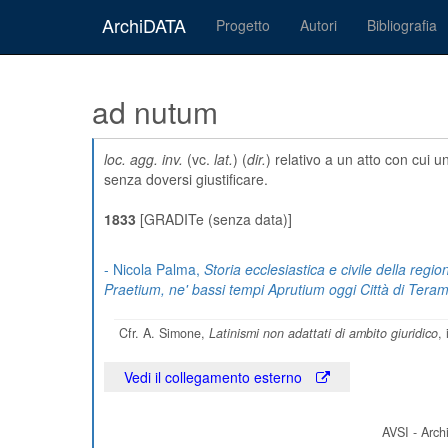
ArchiDATA
Progetto
Autori
Bibliografia
ad nutum
loc. agg. inv.
(vc.
lat.
) (
dir.
) relativo a un atto con cui 
senza doversi giustificare.
1833
[GRADITe (senza data)]
- Nicola Palma,
Storia ecclesiastica e civile della regi
Praetium, ne' bassi tempi Aprutium oggi Città di Tera
Cfr. A. Simone,
Latinismi non adattati di ambito giuridico
,
Vedi il collegamento esterno
AVSI - Archi