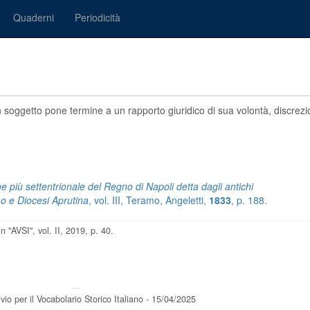
Quaderni
Periodicità
un soggetto pone termine a un rapporto giuridico di sua volontà, discre
one più settentrionale del Regno di Napoli detta dagli antichi
mo e Diocesi Aprutina
, vol. III, Teramo, Angeletti,
1833
, p. 188.
 in "AVSI", vol. II, 2019, p. 40.
---
vio per il Vocabolario Storico Italiano - 15/04/2025