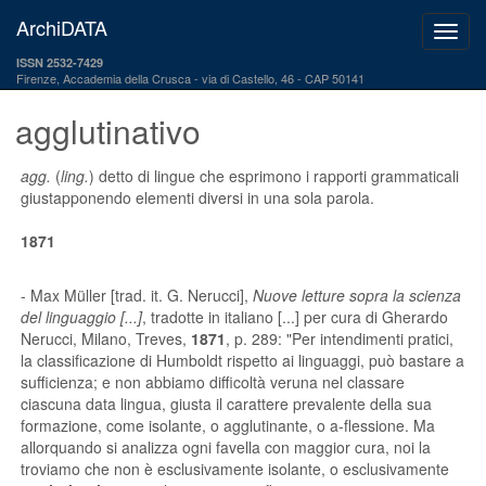
ArchiDATA
ISSN 2532-7429
Firenze, Accademia della Crusca
via di Castello, 46 - CAP 50141
agglutinativo
agg.
(
ling.
) detto di lingue che esprimono i rapporti grammaticali
giustapponendo elementi diversi in una sola parola.
1871
- Max Müller [trad. it. G. Nerucci],
Nuove letture sopra la scienza
del linguaggio [...]
, tradotte in italiano [...] per cura di Gherardo
Nerucci, Milano, Treves,
1871
, p. 289: "Per intendimenti pratici,
la classificazione di Humboldt rispetto ai linguaggi, può bastare a
sufficienza; e non abbiamo difficoltà veruna nel classare
ciascuna data lingua, giusta il carattere prevalente della sua
formazione, come isolante, o agglutinante, o a-flessione. Ma
allorquando si analizza ogni favella con maggior cura, noi la
troviamo che non è esclusivamente isolante, o esclusivamente