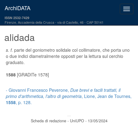
ArchiDATA
ISSN 2532-7429
Firenze, Accademia della Crusca
via di Castello, 46 - CAP 50141
alidada
s. f.
parte del goniometro solidale col collimatore, che porta uno
o due indici diametralmente opposti per la lettura sul cerchio
graduato.
1588
[GRADITe 1578]
- Giovanni Francesco Peverone,
Due brevi e facili trattati, il
primo d'arithmetica, l'altro di geometria
, Lione, Jean de Tournes,
1558
, p. 128.
---
Scheda di redazione - UniUPO - 13/05/2024