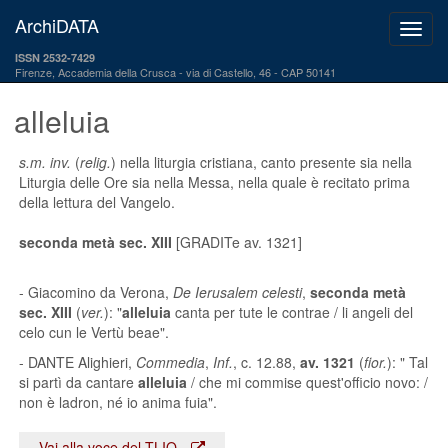
ArchiDATA
ISSN 2532-7429
Firenze, Accademia della Crusca
via di Castello, 46 - CAP 50141
alleluia
s.m. inv.
(
relig.
) nella liturgia cristiana, canto presente sia nella
Liturgia delle Ore sia nella Messa, nella quale è recitato prima
della lettura del Vangelo.
seconda metà sec. XIII
[GRADITe av. 1321]
- Giacomino da Verona,
De Ierusalem celesti
,
seconda metà
sec. XIII
(
ver.
): "
alleluia
canta per tute le contrae / li angeli del
celo cun le Vertù beae".
- DANTE Alighieri,
Commedia
,
Inf.
, c. 12.88,
av. 1321
(
fior.
): " Tal
si partì da cantare
alleluia
/ che mi commise quest'officio novo: /
non è ladron, né io anima fuia".
Vai alla voce del TLIO