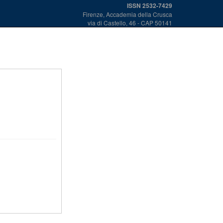
ISSN 2532-7429
Firenze, Accademia della Crusca
via di Castello, 46 - CAP 50141