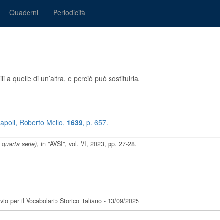
Quaderni
Periodicità
 a quelle di un’altra, e perciò può sostituirla.
Napoli, Roberto Mollo,
1639
, p. 657.
, quarta serie)
, in "AVSI", vol. VI, 2023, pp. 27-28.
---
vio per il Vocabolario Storico Italiano - 13/09/2025