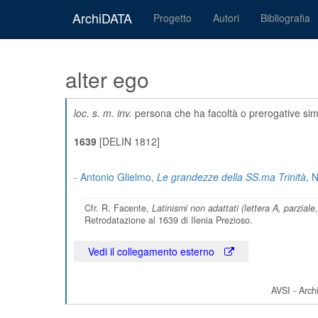
ArchiDATA
Progetto
Autori
Bibliografia
alter ego
loc. s. m. inv.
persona che ha facoltà o prerogative simili
1639
[DELIN 1812]
- Antonio Glielmo,
Le grandezze della SS.ma Trinità
, 
Cfr. R. Facente,
Latinismi non adattati (lettera A, parziale
Retrodatazione al 1639 di Ilenia Prezioso.
Vedi il collegamento esterno
AVSI - Archi