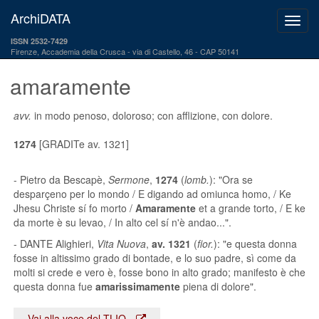
ArchiDATA
ISSN 2532-7429
Firenze, Accademia della Crusca
via di Castello, 46 - CAP 50141
amaramente
avv.
in modo penoso, doloroso; con afflizione, con dolore.
1274
[GRADITe av. 1321]
- Pietro da Bescapè,
Sermone
,
1274
(
lomb.
): "Ora se
desparçeno per lo mondo / E digando ad omiunca homo, / Ke
Jhesu Christe sí fo morto /
Amaramente
et a grande torto, / E ke
da morte è su levao, / In alto cel sí n'è andao...".
- DANTE Alighieri,
Vita Nuova
,
av. 1321
(
fior.
): "e questa donna
fosse in altissimo grado di bontade, e lo suo padre, sì come da
molti si crede e vero è, fosse bono in alto grado; manifesto è che
questa donna fue
amarissimamente
piena di dolore".
Vai alla voce del TLIO