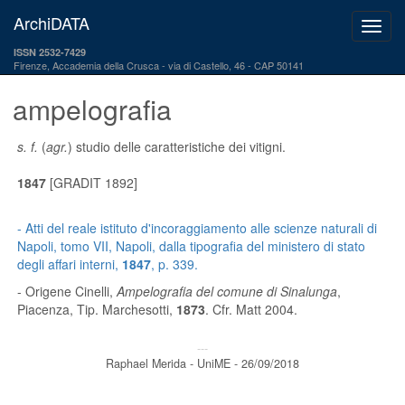
ArchiDATA
ISSN 2532-7429
Firenze, Accademia della Crusca
via di Castello, 46 - CAP 50141
ampelografia
s. f.
(
agr.
) studio delle caratteristiche dei vitigni.
1847
[GRADIT 1892]
-
Atti del reale istituto d'incoraggiamento alle scienze naturali di
Napoli
, tomo VII, Napoli, dalla tipografia del ministero di stato
degli affari interni,
1847
, p. 339.
- Origene Cinelli,
Ampelografia del comune di Sinalunga
,
Piacenza, Tip. Marchesotti,
1873
. Cfr. Matt 2004.
---
Raphael Merida - UniME - 26/09/2018