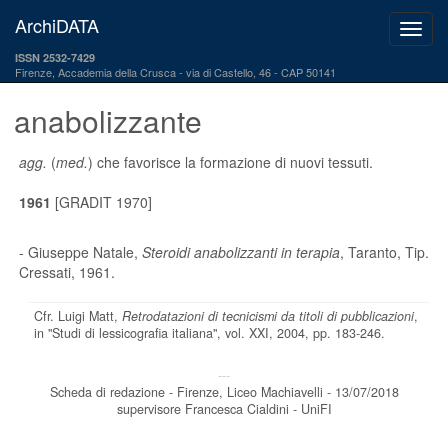
ArchiDATA
ISSN 2532-7429
Firenze, Accademia della Crusca
via di Castello, 46 - CAP 50141
anabolizzante
agg.
(
med.
) che favorisce la formazione di nuovi tessuti.
1961
[GRADIT 1970]
- Giuseppe Natale,
Steroidi anabolizzanti in terapia
, Taranto, Tip.
Cressati, 1961.
Cfr. Luigi Matt,
Retrodatazioni di tecnicismi da titoli di pubblicazioni
,
in "Studi di lessicografia italiana", vol. XXI, 2004, pp. 183-246.
---
Scheda di redazione - Firenze, Liceo Machiavelli - 13/07/2018
supervisore Francesca Cialdini - UniFI