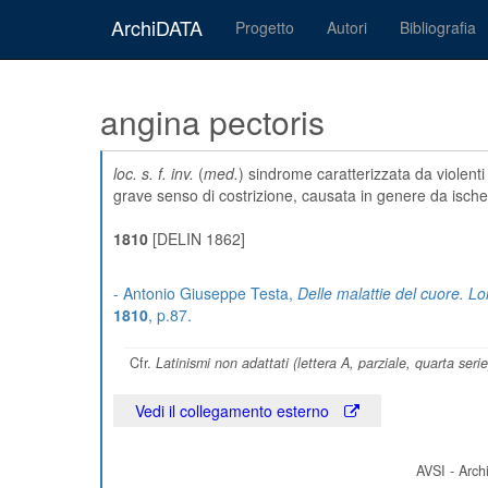
ArchiDATA
Progetto
Autori
Bibliografia
angina pectoris
loc. s. f. inv.
(
med.
) sindrome caratterizzata da violenti 
grave senso di costrizione, causata in genere da isch
1810
[DELIN 1862]
- Antonio Giuseppe Testa,
Delle malattie del cuore. Lo
1810
, p.87.
Cfr.
Latinismi non adattati (lettera A, parziale, quarta serie
Vedi il collegamento esterno
AVSI - Archi