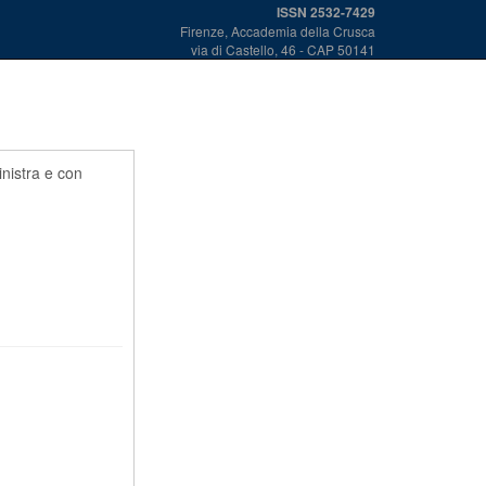
ISSN 2532-7429
Firenze, Accademia della Crusca
via di Castello, 46 - CAP 50141
inistra e con