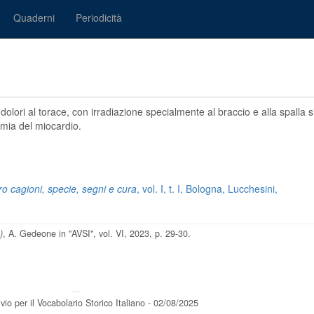
Quaderni
Periodicità
dolori al torace, con irradiazione specialmente al braccio e alla spalla s
emia del miocardio.
ro cagioni, specie, segni e cura
, vol. I, t. I, Bologna, Lucchesini,
)
, A. Gedeone in "AVSI", vol. VI, 2023, p. 29-30.
---
vio per il Vocabolario Storico Italiano - 02/08/2025