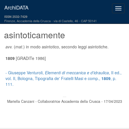
ArchiDATA
ISSN 2532-7429
Firenze, Accademia della Crusca
via di Castello, 46 - CAP 50141
asintoticamente
avv.
(
mat.
) in modo asintotico, secondo leggi asintotiche.
1809
[GRADITe 1986]
- Giuseppe Venturoli,
Elementi di meccanica e d'idraulica
, II ed.,
vol. II, Bologna, Tipografia de' Fratelli Masi e comp.,
1809
, p.
111.
---
Mariella Canzani - Collaboratrice Accademia della Crusca - 17/04/2023