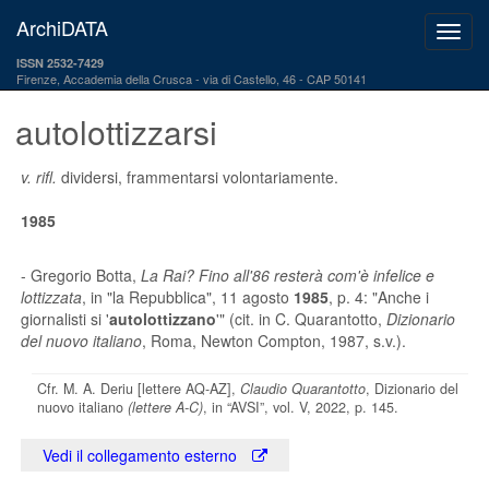
ArchiDATA
ISSN 2532-7429
Firenze, Accademia della Crusca
via di Castello, 46 - CAP 50141
autolottizzarsi
v. rifl.
dividersi, frammentarsi volontariamente.
1985
- Gregorio Botta,
La Rai? Fino all'86 resterà com'è infelice e
lottizzata
, in "la Repubblica", 11 agosto
1985
, p. 4: "Anche i
giornalisti si '
autolottizzano
'" (cit. in C. Quarantotto,
Dizionario
del nuovo italiano
, Roma, Newton Compton, 1987, s.v.).
Cfr. M. A. Deriu [lettere AQ-AZ],
Claudio Quarantotto
, Dizionario del
nuovo italiano
(lettere A-C)
, in “AVSI”, vol. V, 2022, p. 145.
Vedi il collegamento esterno