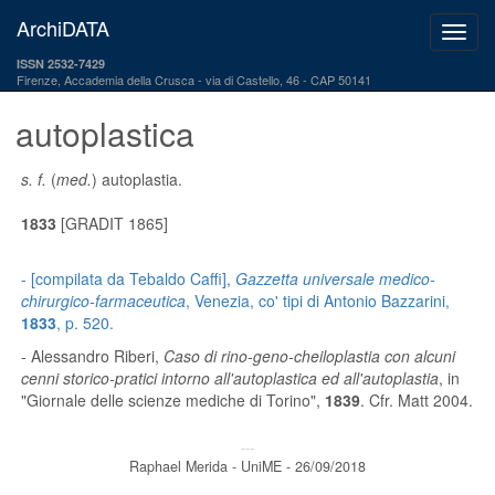
ArchiDATA
ISSN 2532-7429
Firenze, Accademia della Crusca
via di Castello, 46 - CAP 50141
autoplastica
s. f.
(
med.
) autoplastia.
1833
[GRADIT 1865]
- [compilata da Tebaldo Caffi],
Gazzetta universale medico-
chirurgico-farmaceutica
, Venezia, co' tipi di Antonio Bazzarini,
1833
, p. 520.
- Alessandro Riberi,
Caso di rino-geno-cheiloplastia con alcuni
cenni storico-pratici intorno all'autoplastica ed all'autoplastia
, in
"Giornale delle scienze mediche di Torino",
1839
. Cfr. Matt 2004.
---
Raphael Merida - UniME - 26/09/2018