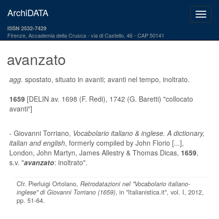
ArchiDATA
ISSN 2532-7429
Firenze, Accademia della Crusca
via di Castello, 46 - CAP 50141
avanzato
agg.
spostato, situato in avanti; avanti nel tempo, inoltrato.
1659
[DELIN av. 1698 (F. Redi), 1742 (G. Baretti) "collocato
avanti"]
- Giovanni Torriano,
Vocabolario italiano & inglese. A dictionary,
italian and english
, formerly compiled by John Florio [...],
London, John Martyn, James Allestry & Thomas Dicas,
1659
,
s.v. "
avanzato
: inoltrato".
Cfr. Pierluigi Ortolano,
Retrodatazioni nel "Vocabolario italiano-
inglese" di Giovanni Torriano (1659)
, in "Italianistica.it", vol. I, 2012,
pp. 51-64.