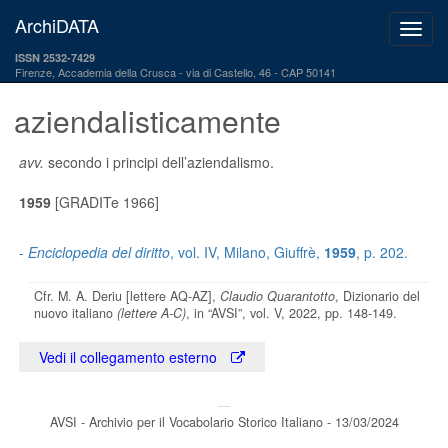
ArchiDATA
ISSN 2532-7429
Firenze, Accademia della Crusca
via di Castello, 46 - CAP 50141
aziendalisticamente
avv.
secondo i principi dell’aziendalismo.
1959
[GRADITe 1966]
-
Enciclopedia del diritto
, vol. IV, Milano, Giuffrè,
1959
, p. 202.
Cfr. M. A. Deriu [lettere AQ-AZ],
Claudio Quarantotto
, Dizionario del
nuovo italiano
(lettere A-C)
, in “AVSI”, vol. V, 2022, pp. 148-149.
Vedi il collegamento esterno
---
AVSI - Archivio per il Vocabolario Storico Italiano - 13/03/2024