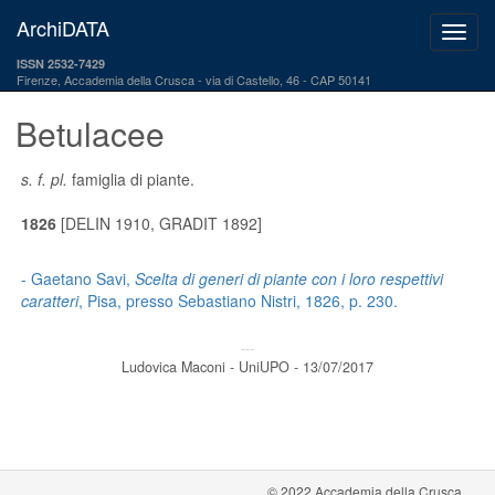
ArchiDATA
ISSN 2532-7429
Firenze, Accademia della Crusca
via di Castello, 46 - CAP 50141
Betulacee
s. f. pl.
famiglia di piante.
1826
[DELIN 1910, GRADIT 1892]
- Gaetano Savi,
Scelta di generi di piante con i loro respettivi
caratteri
, Pisa, presso Sebastiano Nistri, 1826, p. 230.
---
Ludovica Maconi - UniUPO - 13/07/2017
© 2022 Accademia della Crusca