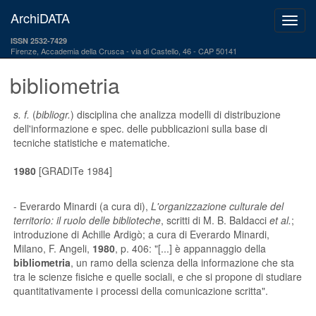
ArchiDATA
ISSN 2532-7429
Firenze, Accademia della Crusca
via di Castello, 46 - CAP 50141
bibliometria
s. f.
(
bibliogr.
) disciplina che analizza modelli di distribuzione
dell'informazione e spec. delle pubblicazioni sulla base di
tecniche statistiche e matematiche.
1980
[GRADITe 1984]
- Everardo Minardi (a cura di),
L'organizzazione culturale del
territorio: il ruolo delle biblioteche
, scritti di M. B. Baldacci
et al.
;
introduzione di Achille Ardigò; a cura di Everardo Minardi,
Milano, F. Angeli,
1980
, p. 406: "[...] è appannaggio della
bibliometria
, un ramo della scienza della informazione che sta
tra le scienze fisiche e quelle sociali, e che si propone di studiare
quantitativamente i processi della comunicazione scritta".