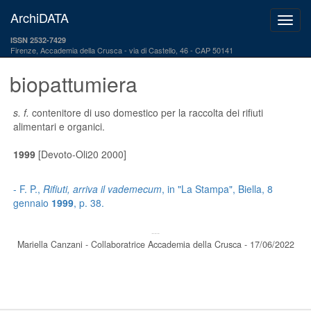
ArchiDATA
ISSN 2532-7429
Firenze, Accademia della Crusca
via di Castello, 46 - CAP 50141
biopattumiera
s. f.
contenitore di uso domestico per la raccolta dei rifiuti
alimentari e organici.
1999
[Devoto-Oli20 2000]
- F. P.,
Rifiuti, arriva il vademecum
, in "La Stampa", Biella, 8
gennaio
1999
, p. 38.
---
Mariella Canzani - Collaboratrice Accademia della Crusca - 17/06/2022