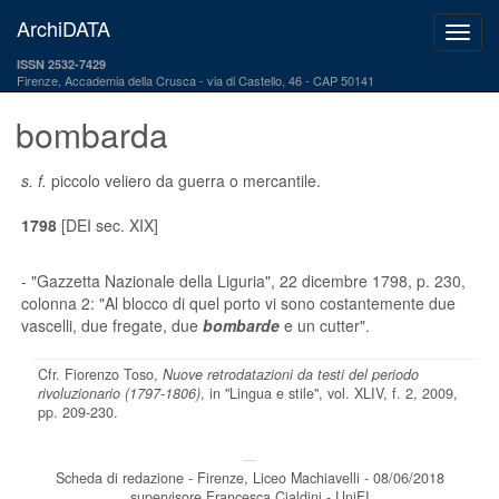
ArchiDATA
ISSN 2532-7429
Firenze, Accademia della Crusca
via di Castello, 46 - CAP 50141
bombarda
s. f.
piccolo veliero da guerra o mercantile.
1798
[DEI sec. XIX]
-
"Gazzetta Nazionale della Liguria"
, 22 dicembre 1798, p. 230,
colonna 2: "Al blocco di quel porto vi sono costantemente due
vascelli, due fregate, due
bombarde
e un cutter".
Cfr. Fiorenzo Toso,
Nuove retrodatazioni da testi del periodo
rivoluzionario (1797-1806)
, in "Lingua e stile", vol. XLIV, f. 2, 2009,
pp. 209-230.
---
Scheda di redazione - Firenze, Liceo Machiavelli - 08/06/2018
supervisore Francesca Cialdini - UniFI