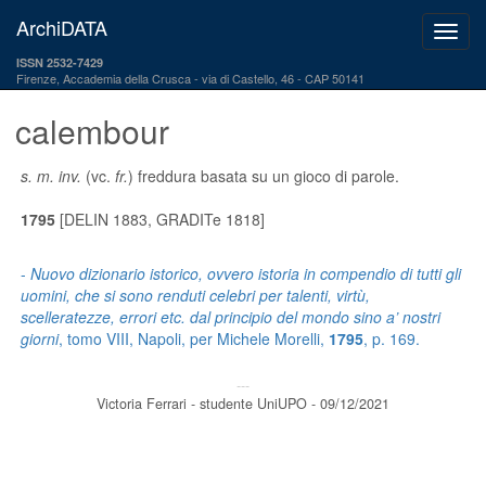
ArchiDATA
ISSN 2532-7429
Firenze, Accademia della Crusca
via di Castello, 46 - CAP 50141
calembour
s. m. inv.
(vc.
fr.
) freddura basata su un gioco di parole.
1795
[DELIN 1883, GRADITe 1818]
-
Nuovo dizionario istorico, ovvero istoria in compendio di tutti gli
uomini, che si sono renduti celebri per talenti, virtù,
scelleratezze, errori etc. dal principio del mondo sino a’ nostri
giorni
, tomo VIII, Napoli, per Michele Morelli,
1795
, p. 169.
---
Victoria Ferrari - studente UniUPO - 09/12/2021