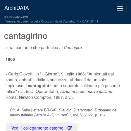
ArchiDATA
ISSN 2532-7429
Firenze, Accademia della Crusca
via di Castello, 46 - CAP 50141
cantagirino
s. m.
cantante che partecipa al
Cantagiro
.
1966
- Carlo Giovetti,
in "Il Giorno"
, 9 luglio
1966
: "Annientati dal
sonno, abbruttiti dalla stanchezza, ubriacati da un sole
impietoso, i
cantagirini
hanno superato l’ultima e più pesante
fatica" (cit. in C. Quarantotto,
Dizionario del nuovo italiano
,
Roma, Newton Compton, 1987, s.v.).
Cfr. A. Saba [lettere BR-CA],
Claudio Quarantotto
, Dizionario del
nuovo italiano
(lettere A-C)
, in “AVSI”, vol. V, 2022, p. 167.
Vedi il collegamento esterno