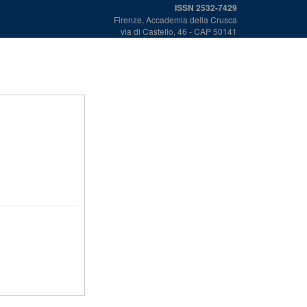
ISSN 2532-7429
Firenze, Accademia della Crusca
via di Castello, 46 - CAP 50141