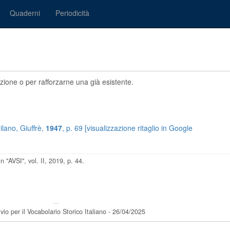
Quaderni
Periodicità
azione o per rafforzarne una già esistente.
ilano, Giuffrè,
1947
, p. 69 [visualizzazione ritaglio in Google
 in "AVSI", vol. II, 2019, p. 44.
---
vio per il Vocabolario Storico Italiano - 26/04/2025