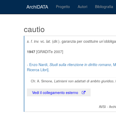
ArchiDATA
Progetto
Autori
Bibliografia
cautio
s. f. inv.
vc.
lat.
(
dir.
). garanzia per costituire un’obblig
1947
[GRADITe 2007]
- Enzo Nardi,
Studi sulla ritenzione in diritto romano
, M
Ricerca Libri].
Cfr. A. Simone,
Latinismi non adattati di ambito giuridico
,
Vedi il collegamento esterno
AVSI - Archi