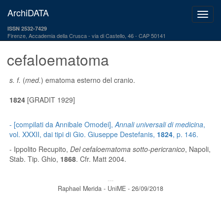
ArchiDATA
ISSN 2532-7429
Firenze, Accademia della Crusca
via di Castello, 46 - CAP 50141
cefaloematoma
s. f.
(
med.
) ematoma esterno del cranio.
1824
[GRADIT 1929]
- [compilati da Annibale Omodei],
Annali universali di medicina
,
vol. XXXII, dai tipi di Gio. Giuseppe Destefanis,
1824
, p. 146.
- Ippolito Recupito,
Del cefaloematoma sotto-pericranico
, Napoli,
Stab. Tip. Ghio,
1868
. Cfr. Matt 2004.
---
Raphael Merida - UniME - 26/09/2018