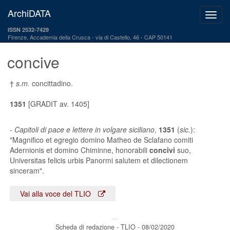
ArchiDATA
ISSN 2532-7429
Firenze, Accademia della Crusca
via di Castello, 46 - CAP 50141
concive
†
s.m.
concittadino.
1351
[GRADIT av. 1405]
-
Capitoli di pace e lettere in volgare siciliano
,
1351
(
sic.
):
"Magnifico et egregio domino Matheo de Sclafano comiti
Adernionis et domino Chiminne, honorabili
concivi
suo,
Universitas felicis urbis Panormi salutem et dilectionem
sinceram".
Vai alla voce del TLIO
---
Scheda di redazione - TLIO - 08/02/2020