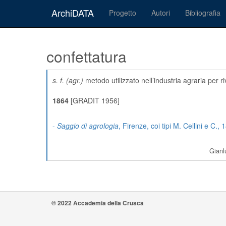
ArchiDATA
Progetto
Autori
Bibliografia
confettatura
s. f.
(agr.)
metodo utilizzato nell’industria agraria per r
1864
[GRADIT 1956]
-
Saggio di agrologia
, Firenze, coi tipi M. Cellini e C.,
Gianl
© 2022 Accademia della Crusca