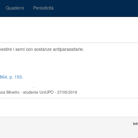
Quaderni
Periodicità
ivestire i semi con sostanze antiparassitarie.
 1864, p. 153.
---
uca Minetto - studente UniUPO - 27/05/2019
In