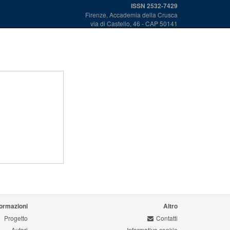
ISSN 2532-7429
Firenze, Accademia della Crusca
via di Castello, 46 - CAP 50141
formazioni
Altro
Progetto
Contatti
Autori
Informativa cookie