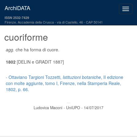
ArchiDATA
ISSN 2532-7429
Firenze, Accademia della Crusca
via di Castello, 46 - CAP 50141
cuoriforme
agg.
che ha forma di cuore.
1802
[DELIN e GRADIT 1887]
- Ottaviano Targioni Tozzetti,
Istituzioni botaniche
, II edizione
con molte aggiunte, tomo I, Firenze, nella Stamperia Reale,
1802, p. 66.
---
Ludovica Maconi - UniUPO - 14/07/2017