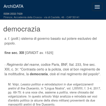
ArchiDATA
ISSN 2532-7429
Firenze, Accademia della Crusca
via di Castello, 46 - CAP 50141
democrazia
s. f.
(
polit.
) sistema di governo basato sul potere esclusivo del
popolo.
fine sec. XIII
[GRADIT av. 1525]
-
Regimento del reame
, codice Paris, BNF, Ital. 233, fine sec.
XIII, c. 3r: "Contrasta certo a la policia, cioè al bon regimento de
la moltitudine, la
democratia
, cioè el mal regimento del popolo".
M. Volpi,
Lessico politico e retrodatazioni in due volgarizzamenti
aretini di fine Duecento
, in "Lingua Nostra", vol. LXXVIII, f. 3-4, 2017,
pp. 69-75: è una voce che, assieme a
politìa
, viene chiosata dal
volgarizzatore. In questo articolo Volpi analizza e retrodata sei voci
d'ambito politico (e alcune della sfera militare) provenienti da due
manoscritti aretini di fine Duecento.