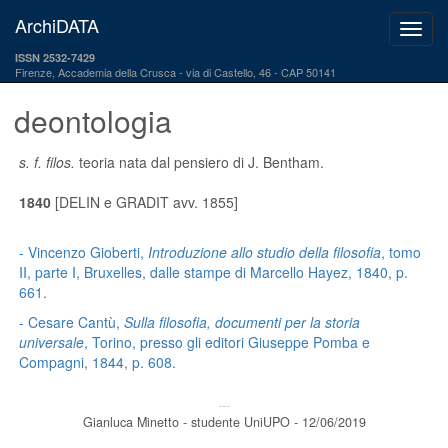
ArchiDATA
ISSN 2532-7429
Firenze, Accademia della Crusca
via di Castello, 46 - CAP 50141
deontologia
s. f.
filos.
teoria nata dal pensiero di J. Bentham.
1840
[DELIN e GRADIT avv. 1855]
- Vincenzo Gioberti,
Introduzione allo studio della filosofia
, tomo
II, parte I, Bruxelles, dalle stampe di Marcello Hayez, 1840, p.
661.
- Cesare Cantù,
Sulla filosofia, documenti per la storia
universale
, Torino, presso gli editori Giuseppe Pomba e
Compagni, 1844, p. 608.
---
Gianluca Minetto - studente UniUPO - 12/06/2019