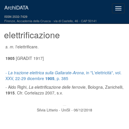
ArchiDATA
ISSN 2532-7429
Firenze, Accademia della Crusca
via di Castello, 46 - CAP 50141
elettrificazione
s. m.
l'elettrificare.
1905
[GRADIT 1917]
-
La trazione elettrica sulla Gallarate-Arona
, in "L'elettricità", vol.
XXV, 22-29 dicembre
1905
, p. 385
- Aldo Righi,
La elettrificazione delle ferrovie
, Bologna, Zanichelli,
1915
. Cfr. Cortelazzo 2007, s.v.
---
Silvia Litterio - UniSI - 06/12/2018