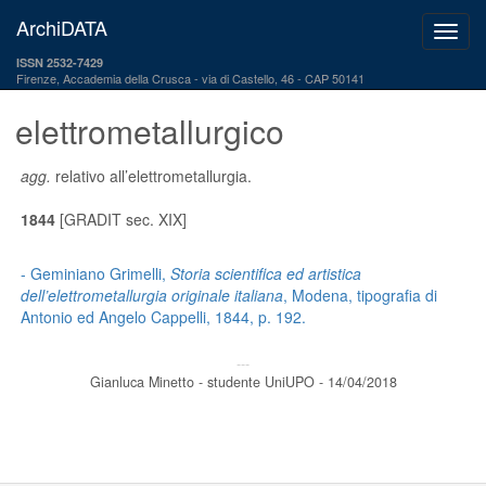
ArchiDATA
ISSN 2532-7429
Firenze, Accademia della Crusca
via di Castello, 46 - CAP 50141
elettrometallurgico
agg.
relativo all’elettrometallurgia.
1844
[GRADIT sec. XIX]
- Geminiano Grimelli,
Storia scientifica ed artistica
dell’elettrometallurgia originale italiana
, Modena, tipografia di
Antonio ed Angelo Cappelli, 1844, p. 192.
---
Gianluca Minetto - studente UniUPO - 14/04/2018