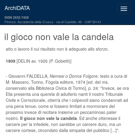
ArchiDATA
ISSN 2532-7429
Firenze, Accademia della Crusca
via di Castello, 46 - CAP 50141
il gioco non vale la candela
atto o lavoro il cui risultato non è adeguato allo sforzo.
1909
[DELIN av. 1926 (P. Gobetti)]
- Giovanni FALDELLA,
Nemesi o Donna Folgore
, testo a cura di
M. Masoero, Torino, Fògola editore, 1974 [ed. del ms.
conservato alla Biblioteca Civica di Torino], p. 24: "Invece, se ora
Ella presenta una querela di adulterio nanti il nostro Tribunale
Civile e Correzionale, otterrà che i colpevoli siano condannati ad
una pena tenue, come si fossero limitati a mormorare del
prossimo invece di recitare insieme un peccaminoso pater
nostro.
Il gioco non vale la candela
. Ed anche ottenesse il
carcere per la infedele, non sarebbe un carcere duro, ma un
carcere cortese, circondato dalla simpatia del pubblico [...]".