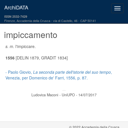
ArchiDATA
ISSN 2532-7429
Firenze, Accademia della Crusca
via di Castello, 46 - CAP 50141
impiccamento
s. m.
l'impiccare.
1556
[DELIN 1879, GRADIT 1834]
- Paolo Giovio,
La seconda parte dell'istorie del suo tempo
,
Venezia, per Domenico de' Farri, 1556, p. 87.
---
Ludovica Maconi - UniUPO - 14/07/2017
© 2022 Accademia della Crusca