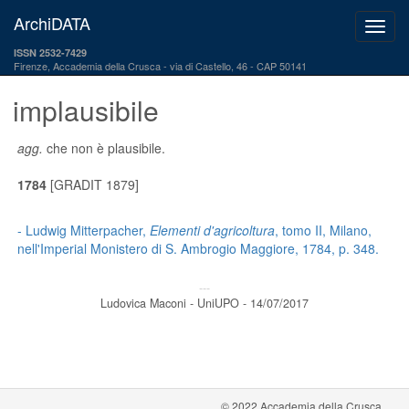
ArchiDATA
ISSN 2532-7429
Firenze, Accademia della Crusca
via di Castello, 46 - CAP 50141
implausibile
agg.
che non è plausibile.
1784
[GRADIT 1879]
- Ludwig Mitterpacher,
Elementi d'agricoltura
, tomo II, Milano,
nell'Imperial Monistero di S. Ambrogio Maggiore, 1784, p. 348.
---
Ludovica Maconi - UniUPO - 14/07/2017
© 2022 Accademia della Crusca