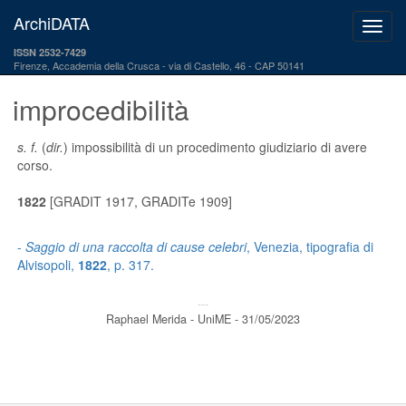
ArchiDATA
ISSN 2532-7429
Firenze, Accademia della Crusca
via di Castello, 46 - CAP 50141
improcedibilità
s. f.
(
dir.
) impossibilità di un procedimento giudiziario di avere
corso.
1822
[GRADIT 1917, GRADITe 1909]
-
Saggio di una raccolta di cause celebri
, Venezia, tipografia di
Alvisopoli,
1822
, p. 317.
---
Raphael Merida - UniME - 31/05/2023