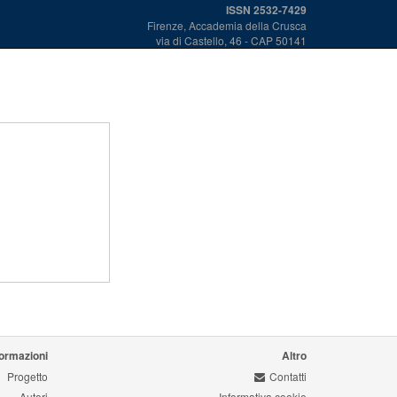
ISSN 2532-7429
Firenze, Accademia della Crusca
via di Castello, 46 - CAP 50141
formazioni
Altro
Progetto
Contatti
Autori
Informativa cookie