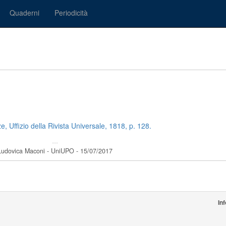
Quaderni
Periodicità
ze, Uffizio della Rivista Universale, 1818, p. 128.
---
Ludovica Maconi - UniUPO - 15/07/2017
In