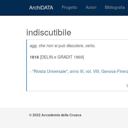
ArchiDATA
Progetto
Autori
Bibliografia
indiscutibile
agg.
che non si può discutere, certo.
1818
[DELIN e GRADIT 1869]
-
"Rivista Universale"
, anno III, vol. VIII, Genova-Firen
© 2022 Accademia della Crusca