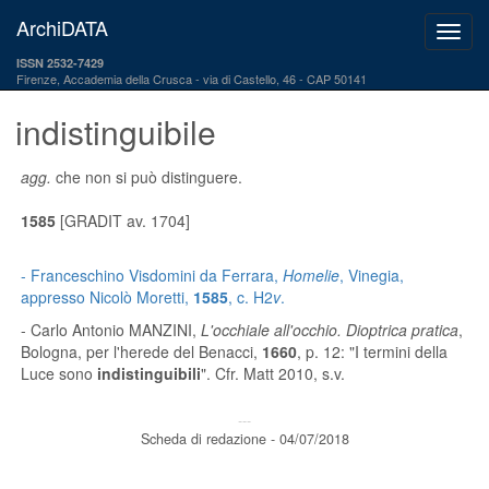
ArchiDATA
ISSN 2532-7429
Firenze, Accademia della Crusca
via di Castello, 46 - CAP 50141
indistinguibile
agg.
che non si può distinguere.
1585
[GRADIT av. 1704]
- Franceschino Visdomini da Ferrara,
Homelie
, Vinegia,
appresso Nicolò Moretti,
1585
, c. H2
v
.
- Carlo Antonio MANZINI,
L'occhiale all'occhio. Dioptrica pratica
,
Bologna, per l'herede del Benacci,
1660
, p. 12: "I termini della
Luce sono
indistinguibili
". Cfr. Matt 2010, s.v.
---
Scheda di redazione - 04/07/2018