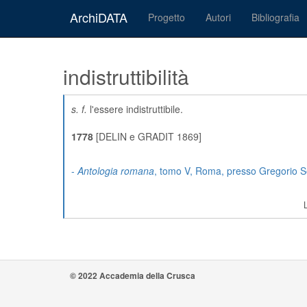
ArchiDATA
Progetto
Autori
Bibliografia
indistruttibilità
s. f.
l'essere indistruttibile.
1778
[DELIN e GRADIT 1869]
-
Antologia romana
, tomo V, Roma, presso Gregorio Se
© 2022 Accademia della Crusca