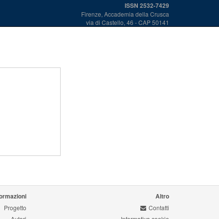
ISSN 2532-7429
Firenze, Accademia della Crusca
via di Castello, 46 - CAP 50141
formazioni
Altro
Progetto
Contatti
Autori
Informativa cookie