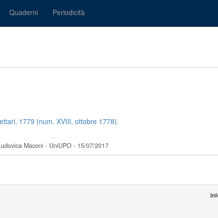
Quaderni
Periodicità
ttari, 1779 (num. XVIII, ottobre 1778).
---
Ludovica Maconi - UniUPO - 15/07/2017
In