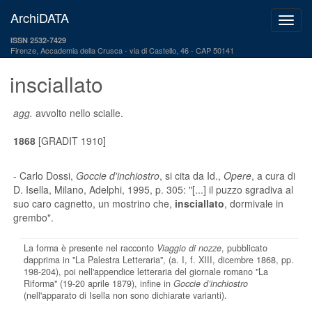
ArchiDATA
ISSN 2532-7429
Firenze, Accademia della Crusca
via di Castello, 46 - CAP 50141
insciallato
agg.
avvolto nello scialle.
1868
[GRADIT 1910]
- Carlo Dossi,
Goccie d'inchiostro
, si cita da Id.,
Opere
, a cura di
D. Isella, Milano, Adelphi, 1995, p. 305: "[...] il puzzo sgradiva al
suo caro cagnetto, un mostrino che,
insciallato
, dormivale in
grembo".
La forma è presente nel racconto
Viaggio di nozze
, pubblicato
dapprima in "La Palestra Letteraria", (a. I, f. XIII, dicembre 1868, pp.
198-204), poi nell'appendice letteraria del giornale romano "La
Riforma" (19-20 aprile 1879), infine in
Goccie d’inchiostro
(nell'apparato di Isella non sono dichiarate varianti).