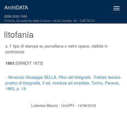
ArchiDATA
ISSN 2532-7429
Firenze, Accademia della Crusca
via di Castello, 46 - CAP 50141
litofania
s. f.
tipo di stampa su porcellana o vetro opaco, visibile in
controluce.
1863
[GRADIT 1875]
- Venanzio Giuseppe SELLA,
Plico del fotografo. Trattato teorico-
pratico di fotografia
, II ed. riveduta ed ampliata, Torino, Paravia,
1863, p. 19.
---
Ludovica Maconi - UniUPO - 14/06/2018