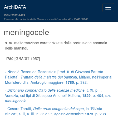
ArchiDATA
ISSN 2532-7429
Firenze, Accademia della Crusca
via di Castello, 46 - CAP 50141
meningocele
s. m.
malformazione caratterizzata dalla protrusione anomala
delle maningi.
1780
[GRADIT 1957]
- Niccolò Rosen de Rosenstein [trad. it. di Giovanni Battista
Palletta],
Trattato delle malattie dei bambini
, Milano, nell'Imperial
Monistero di s. Ambrogio maggiore,
1780
, p. 392.
-
Dizionario compendiato delle scienze mediche
, t. XI, p. I,
Venezia, coi tipi di Giuseppe Antonelli Editore,
1829
, p. 404, s.v.
meningocele
.
- Cesare Taruffi,
Delle ernie congenite del capo
, in "Rivista
clinica", s. II, a. III, n. 8° e 9°, agosto-settembre
1873
, p. 238.