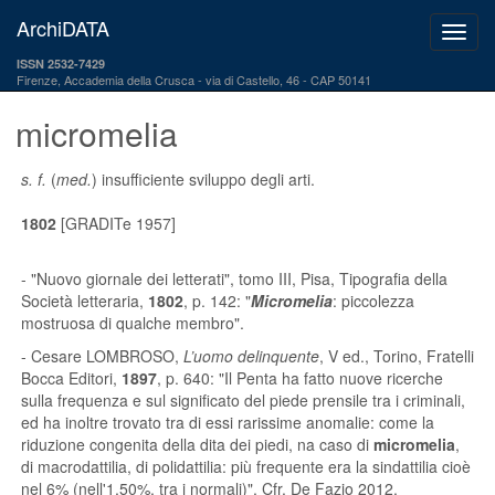
ArchiDATA
ISSN 2532-7429
Firenze, Accademia della Crusca
via di Castello, 46 - CAP 50141
micromelia
s. f.
(
med.
) insufficiente sviluppo degli arti.
1802
[GRADITe 1957]
-
"Nuovo giornale dei letterati"
, tomo III, Pisa, Tipografia della
Società letteraria,
1802
, p. 142: "
Micromelia
: piccolezza
mostruosa di qualche membro".
- Cesare LOMBROSO,
L’uomo delinquente
, V ed., Torino, Fratelli
Bocca Editori,
1897
, p. 640: "Il Penta ha fatto nuove ricerche
sulla frequenza e sul significato del piede prensile tra i criminali,
ed ha inoltre trovato tra di essi rarissime anomalie: come la
riduzione congenita della dita dei piedi, na caso di
micromelia
,
di macrodattilia, di polidattilia: più frequente era la sindattilia cioè
nel 6% (nell'1,50%. tra i normali)". Cfr. De Fazio 2012.