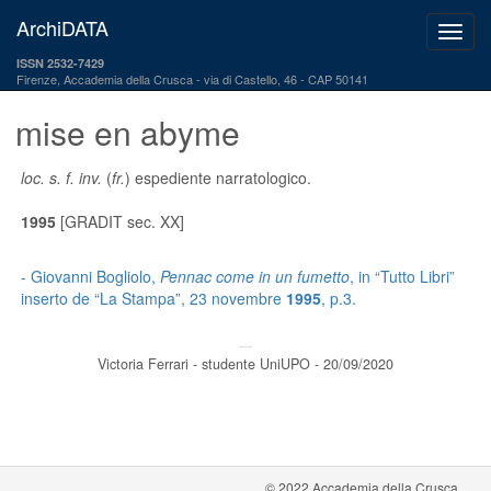
ArchiDATA
ISSN 2532-7429
Firenze, Accademia della Crusca
via di Castello, 46 - CAP 50141
mise en abyme
loc. s. f. inv.
(
fr.
) espediente narratologico.
1995
[GRADIT sec. XX]
- Giovanni Bogliolo,
Pennac come in un fumetto
, in “Tutto Libri”
inserto de “La Stampa”, 23 novembre
1995
, p.3.
---
Victoria Ferrari - studente UniUPO - 20/09/2020
© 2022 Accademia della Crusca