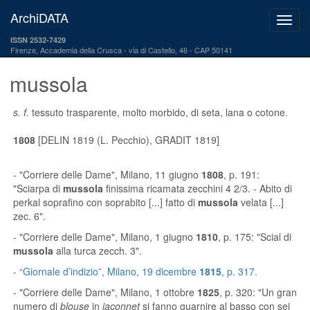
ArchiDATA
ISSN 2532-7429
Firenze, Accademia della Crusca
via di Castello, 46 - CAP 50141
mussola
s. f.
tessuto trasparente, molto morbido, di seta, lana o cotone.
1808
[DELIN 1819 (L. Pecchio), GRADIT 1819]
-
"Corriere delle Dame"
, Milano, 11 giugno
1808
, p. 191:
"Sciarpa di
mussola
finissima ricamata zecchini 4 2/3. - Abito di
perkal soprafino con soprabito [...] fatto di
mussola
velata [...]
zec. 6".
-
"Corriere delle Dame"
, Milano, 1 giugno
1810
, p. 175: "Scial di
mussola
alla turca zecch. 3".
-
“Giornale d’indizio”
, Milano, 19 dicembre
1815
, p. 317.
-
"Corriere delle Dame"
, Milano, 1 ottobre
1825
, p. 320: "Un gran
numero di
blouse
in
jaconnet
si fanno guarnire al basso con sei