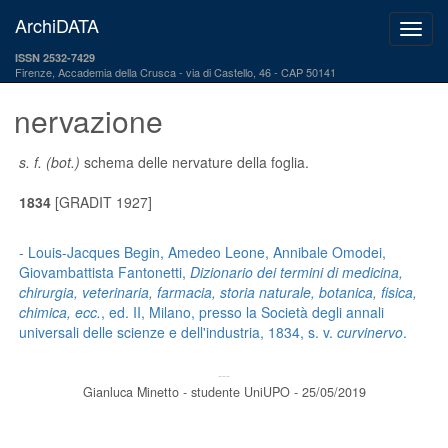
ArchiDATA
ISSN 2532-7429
Firenze, Accademia della Crusca
via di Castello, 46 - CAP 50141
nervazione
s. f.
(bot.)
schema delle nervature della foglia.
1834
[GRADIT 1927]
- Louis-Jacques Begin, Amedeo Leone, Annibale Omodei,
Giovambattista Fantonetti,
Dizionario dei termini di medicina,
chirurgia, veterinaria, farmacia, storia naturale, botanica, fisica,
chimica, ecc.
, ed. II, Milano, presso la Società degli annali
universali delle scienze e dell'industria, 1834, s. v.
curvinervo
.
---
Gianluca Minetto - studente UniUPO - 25/05/2019