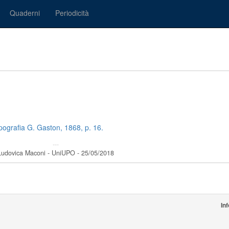
Quaderni
Periodicità
ipografia G. Gaston, 1868, p. 16.
---
Ludovica Maconi - UniUPO - 25/05/2018
In