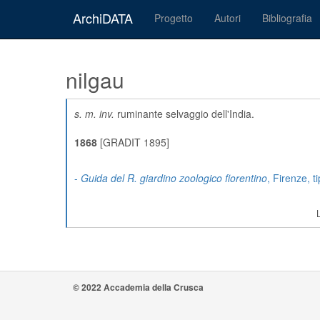
ArchiDATA
Progetto
Autori
Bibliografia
nilgau
s. m. inv.
ruminante selvaggio dell'India.
1868
[GRADIT 1895]
-
Guida del R. giardino zoologico fiorentino
, Firenze, t
© 2022 Accademia della Crusca