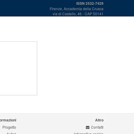
ISSN 2532-7429
Firenze, Accademia della Crusca
via di Castello, 46 - CAP 50141
formazioni
Altro
Progetto
Contatti
Autori
Informativa cookie