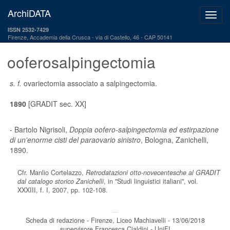
ArchiDATA
ISSN 2532-7429
Firenze, Accademia della Crusca
via di Castello, 46 - CAP 50141
ooferosalpingectomia
s. f.
ovariectomia associato a salpingectomia.
1890
[GRADIT sec. XX]
- Bartolo Nigrisoli,
Doppia oofero-salpingectomia ed estirpazione
di un'enorme cisti del paraovario sinistro
, Bologna, Zanichelli,
1890.
Cfr. Manlio Cortelazzo,
Retrodatazioni otto-novecentesche al GRADIT
dal catalogo storico Zanichelli
, in "Studi linguistici italiani", vol.
XXXIII, f. I, 2007, pp. 102-108.
---
Scheda di redazione - Firenze, Liceo Machiavelli - 13/06/2018
supervisore Francesca Cialdini - UniFI